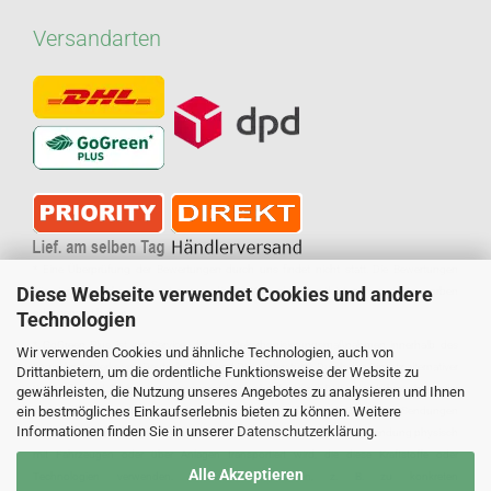
Versandarten
* Eine Überprüfung der Bewertungen durch uns findet nicht statt. Die Bewertungen
Diese Webseite verwendet Cookies und andere
könnten von Verbrauchern stammen, die die Ware oder Dienstleistung gar nicht erworben
oder genutzt haben.
Technologien
* GoGreen Plus ist ein Service, der die Dekarbonisierungsmaßnahmen innerhalb des
Wir verwenden Cookies und ähnliche Technologien, auch von
Logistiknetzwerks von Deutsche Post und DHL unterstützt. Durch den Einsatz alternativer
Drittanbietern, um die ordentliche Funktionsweise der Website zu
Kraftstoffe und Technologien reduziert Deutsche Post und DHL den Verbrauch fossiler
gewährleisten, die Nutzung unseres Angebotes zu analysieren und Ihnen
ein bestmögliches Einkaufserlebnis bieten zu können. Weitere
Kraftstoffe im Transportmodus und in Gebäuden, die für die GoGreen Plus-Sendungen
Informationen finden Sie in unserer
Datenschutzerklärung
.
genutzt werden. Dies bedeutet nicht zwangsläufig, dass die konkrete Sendung physisch
mit Fahrzeugen oder über Anlagen transportiert wird, die diese Kraftstoffe oder
Alle Akzeptieren
Technologien verwenden. Weitere Informationen, z. B. zu konkreten